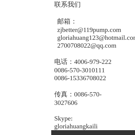
联系我们
邮箱：
zjbetter@119pump.com
gloriahuang123@hotmail.c
2700708022@qq.com
电话：
4006-979-222
0086-570-3010111
0086-15336708022
传真：
0086-570-
3027606
Skype:
gloriahuangkaili